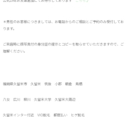
公式
LINE
お友達追加にてお待ちしております
こちら♪
＊男性のお客様につきましては、お電話からのご相談とご予約のみ受付してお
ります。
ご来店時に顔写真付の身分証の提示とコピーを取らせていただきますので、ご
理解ください。
福岡県久留米市 久留米 筑後 小郡 朝倉 鳥栖
八女 広川 柳川 久留米大学 久留米大周辺
久留米インター付近
VIO
脱毛 都度払い ヒゲ脱毛