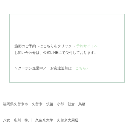
施術のご予約→はこちらをクリック→
予約サイトへ
お問い合わせは、公式
LINEにて受付しております。
＼
クーポン進呈中／
お友達追加は
こちら♪
福岡県久留米市 久留米 筑後 小郡 朝倉 鳥栖
八女 広川 柳川 久留米大学 久留米大周辺