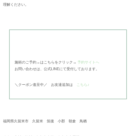
理解ください。
施術のご予約→はこちらをクリック→
予約サイトへ
お問い合わせは、公式
LINEにて受付しております。
＼
クーポン進呈中／
お友達追加は
こちら♪
福岡県久留米市 久留米 筑後 小郡 朝倉 鳥栖