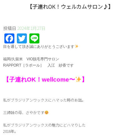
【子連れOK！ウェルカムサロン♪】
投稿日
2024年1月27日
Facebook
Twitter
Line
⁡目を通して頂き誠にありがとうございます
福岡/久留米 VIO脱毛専門サロン
RAPPORT［ラポール］ 入江 紗香です
⁡【子連れOK！wellcome〜
】
私がブラジリアンワックスにハマった時のお話。
三姉妹の母、さやかです
私がブラジリアンワックスの魅力にどハマりした
2016年。