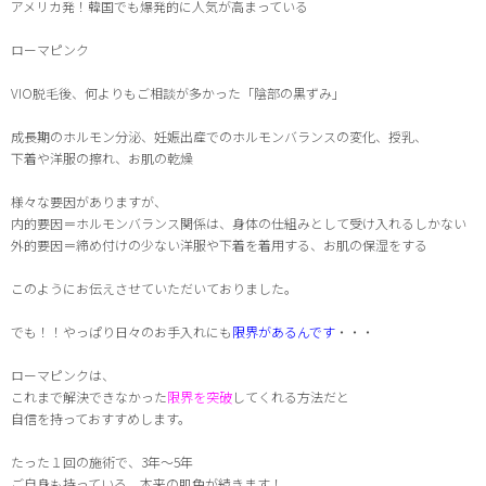
アメリカ
発！韓国でも爆発的に人気が高まっている
ローマピンク
VIO脱毛後、何よりもご相談が多かった「陰部の黒ずみ」
成長期のホルモン分泌、妊娠出産でのホルモンバランスの変化、授乳、
下着や洋服の擦れ、お肌の乾燥
様々な要因がありますが、
内的要因＝ホルモンバランス関係は、身体の仕組みとして受け入れるしかない
外的要因＝締め付けの少ない洋服や下着を着用する、お肌の保湿をする
このようにお伝えさせていただいておりました。
でも！！やっぱり日々のお手入れにも
限界があるんです
・・・
ローマピンクは、
これまで解決できなかった
限界を突破
してくれる方法だと
自信を持っておすすめします。
たった１回の施術で、3年〜5年
ご自身も持っている、本来の肌色が続きます
！