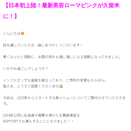
【日本初上陸！最新美容ローマピンクが久留米
に！】
こんにちは
目を通していただき、誠にありがとうございます！
寒くなったと同時に、お股の蒸れも増し増しになる季節になってきました
。
いかがお過ごしでしょうか？
インフルエンザも猛威を振るっており、ご予約の変更もちらほら。
皆さま、どうぞご自愛くださいませ
今日は、2025年からスタートする新メニューについてご案内させていただきま
す。
2024年12月に私自身が衝撃を受けたを最新美容を
RAPPORTでも導入することとなりました
！！