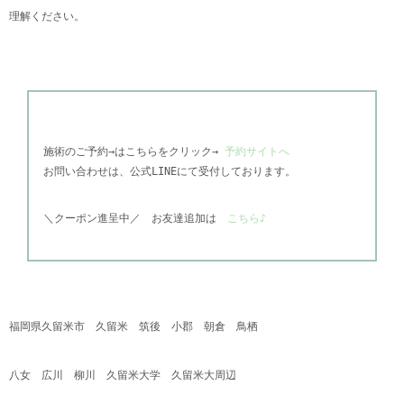
理解ください。
施術のご予約→はこちらをクリック→
予約サイトへ
お問い合わせは、公式
LINEにて受付しております。
＼
クーポン進呈中／
お友達追加は
こちら♪
福岡県久留米市 久留米 筑後 小郡 朝倉 鳥栖
八女 広川 柳川 久留米大学 久留米大周辺