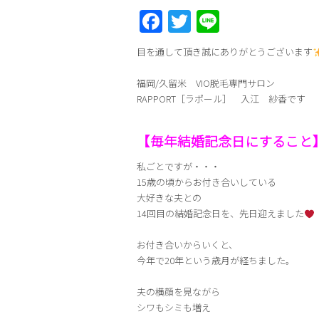
Facebook
Twitter
Line
目を通して頂き誠にありがとうございます
福岡/久留米 VIO脱毛専門サロン
RAPPORT［ラポール］ 入江 紗香です
【毎年結婚記念日にすること
私ごとですが・・・
15歳の頃からお付き合いしている
大好きな夫との
14回目の結婚記念日を、先日迎えました
お付き合いからいくと、
今年で20年という歳月が経ちました。
夫の横顔を見ながら
シワもシミも増え