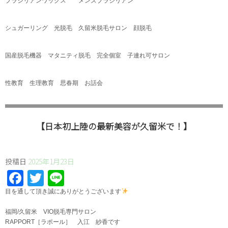
ブラジリアンワックス メンズブラジリアン
シュガーリング 光脱毛 久留米脱毛サロン 顔脱毛
国産脱毛機器 マタニティ脱毛 完全個室 子連れ可サロン
性教育 生理教育 思春期 お話会
【日本初上陸の最新美容が久留米で！】
投稿日
2025年1月23日
Facebook
Twitter
Line
⁡目を通して頂き誠にありがとうございます
福岡/久留米 VIO脱毛専門サロン
RAPPORT［ラポール］ 入江 紗香です