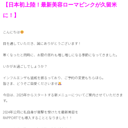
【日本初上陸！最新美容ローマピンクが久留米
に！】
こんにちは
目を通していただき、誠にありがとうございます！
寒くなったと同時に、お股の蒸れも増し増しになる季節になってきました
。
いかがお過ごしでしょうか？
インフルエンザも猛威を振るっており、ご予約の変更もちらほら。
皆さま、どうぞご自愛くださいませ
今日は、2025年からスタートする新メニューについてご案内させていただきま
す。
2024年12月に私自身が衝撃を受けたを最新美容を
RAPPORTでも導入することとなりました
！！