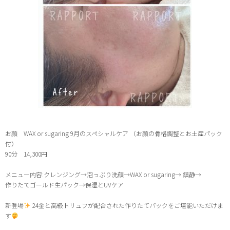
お顔 WAX or sugaring 9月のスペシャルケア （お顔の骨格調整とお土産パック
付）
90分 14,300円
メニュー内容:クレンジング→泡っぷり洗顔→WAX or sugaring→ 鎮静→
作りたてゴールド生パック→保湿とUVケア
新登場
24金と高級トリュフが配合された作りたてパックをご堪能いただけま
す