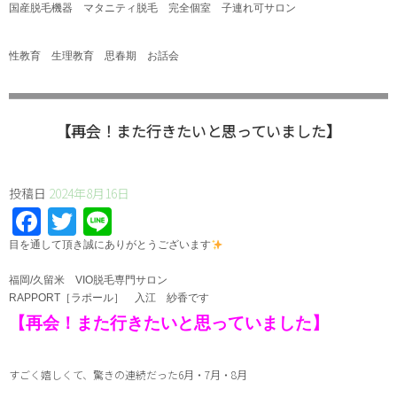
国産脱毛機器 マタニティ脱毛 完全個室 子連れ可サロン
性教育 生理教育 思春期 お話会
【再会！また行きたいと思っていました】
投稿日
2024年8月16日
Facebook
Twitter
Line
⁡目を通して頂き誠にありがとうございます
福岡/久留米 VIO脱毛専門サロン
RAPPORT［ラポール］ 入江 紗香です
【再会！また行きたいと思っていました】
すごく嬉しくて、驚きの連続だった6月・7月・8月