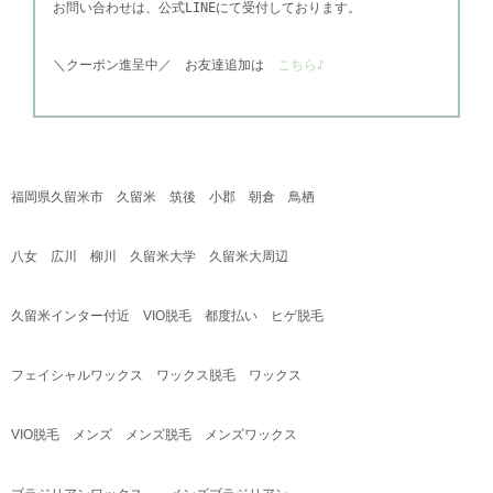
お問い合わせは、公式
LINEにて受付しております。
＼
クーポン進呈中／
お友達追加は
こちら♪
福岡県久留米市 久留米 筑後 小郡 朝倉 鳥栖
八女 広川 柳川 久留米大学 久留米大周辺
久留米インター付近
VIO
脱毛 都度払い ヒゲ脱毛
フェイシャルワックス ワックス脱毛 ワックス
VIO
脱毛 メンズ メンズ脱毛 メンズワックス