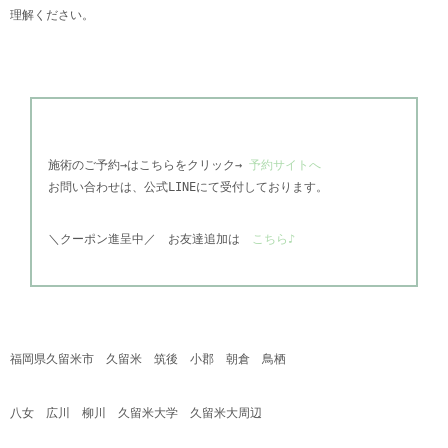
理解ください。
施術のご予約→はこちらをクリック→
予約サイトへ
お問い合わせは、公式
LINEにて受付しております。
＼
クーポン進呈中／
お友達追加は
こちら♪
福岡県久留米市 久留米 筑後 小郡 朝倉 鳥栖
八女 広川 柳川 久留米大学 久留米大周辺