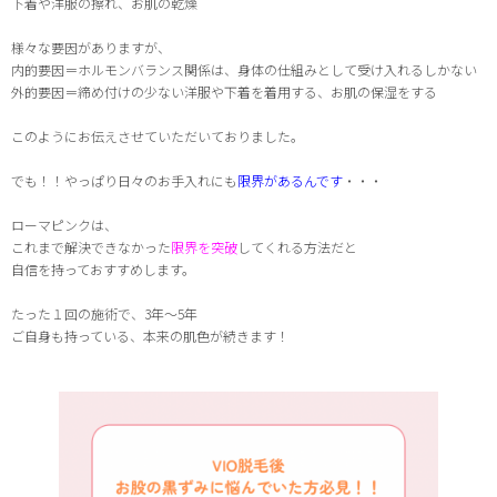
下着や洋服の擦れ、お肌の乾燥
様々な要因がありますが、
内的要因＝ホルモンバランス関係は、身体の仕組みとして受け入れるしかない
外的要因＝締め付けの少ない洋服や下着を着用する、お肌の保湿をする
このようにお伝えさせていただいておりました。
でも！！やっぱり日々のお手入れにも
限界があるんです
・・・
ローマピンクは、
これまで解決できなかった
限界を突破
してくれる方法だと
自信を持っておすすめします。
たった１回の施術で、3年〜5年
ご自身も持っている、本来の肌色が続きます
！