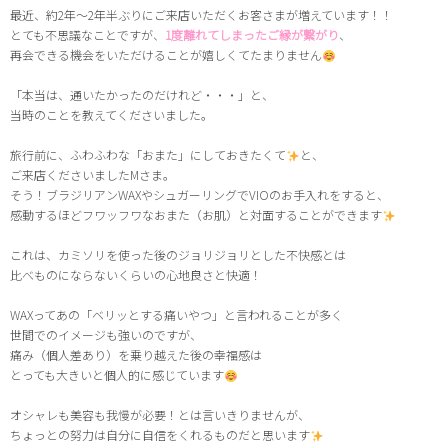
最近、約2年〜2年半ぶりにご来店いただくお客さまが増えています！！
とても不思議なことですが、
1度離れてしまったご縁が繋がり
、
再会できる機会をいただけることが嬉しくてたまりません
「本当は、通いたかったのだけれど・・・」と、
当時のことを教えてくださいました。
旅行前に、ふわふわな「おまた」にしておきたくて
と、
ご来店くださいましたMさま。
そう！ブラジリアンWAXやシュガーリングでVIOのお手入れをすると、
感動するほどフワッフワなおまた（お肌）と対面することができます
これは、カミソリを使った後のジョリジョリとした不快感とは
比べものにならないくらいの心地良さと快適！
WAXってあの「ベリッとする痛いやつ」と言われることが多く
世間でのイメージも強いのですが、
痛み（個人差あり）を乗り越えた後の幸福感は
とっても大きいと個人的に感じています
オシャレも美容も我慢が必要！とは言いきりませんが、
ちょっとの努力は自分に自信をくれるものだと思います