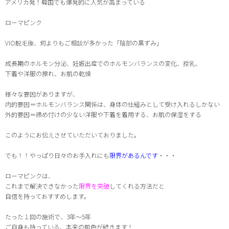
アメリカ
発！韓国でも爆発的に人気が高まっている
ローマピンク
VIO脱毛後、何よりもご相談が多かった「陰部の黒ずみ」
成長期のホルモン分泌、妊娠出産でのホルモンバランスの変化、授乳、
下着や洋服の擦れ、お肌の乾燥
様々な要因がありますが、
内的要因＝ホルモンバランス関係は、身体の仕組みとして受け入れるしかない
外的要因＝締め付けの少ない洋服や下着を着用する、お肌の保湿をする
このようにお伝えさせていただいておりました。
でも！！やっぱり日々のお手入れにも
限界があるんです
・・・
ローマピンクは、
これまで解決できなかった
限界を突破
してくれる方法だと
自信を持っておすすめします。
たった１回の施術で、3年〜5年
ご自身も持っている、本来の肌色が続きます
！