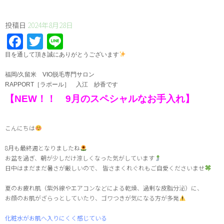
投稿日
2024年8月28日
Facebook
Twitter
Line
⁡目を通して頂き誠にありがとうございます
福岡/久留米 VIO脱毛専門サロン
RAPPORT［ラポール］ 入江 紗香です
【NEW！！ 9月のスペシャルなお手入れ】
こんにちは
8月も最終週となりましたね
お盆を過ぎ、朝が少しだけ涼しくなった気がしています
日中はまだまだ暑さが厳しいので、 皆さまくれぐれもご自愛くださいませ
夏のお疲れ肌（紫外線やエアコンなどによる乾燥、過剰な皮脂分泌）に、
お顔のお肌がざらっとしていたり、ゴワつきが気になる方が多発
化粧水がお肌へ入りにくく感じている