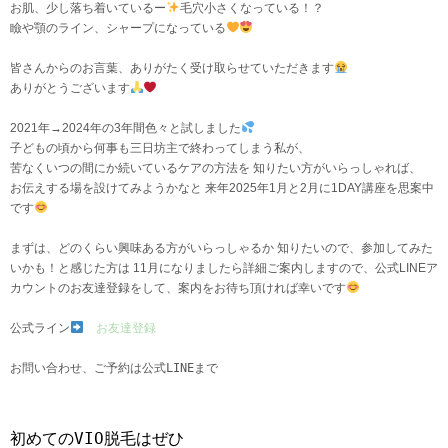
お肌、少し落ち着いているー
毛穴小さくなっている！？
瞼や顎のライン、シャープになっている
皆さんからのお言葉、ありがたく受け取らせていただきます
ありがとうございます
2021年→2024年の3年間色々と試しました
子どもの頃から何事も三日坊主で終わってしまう私が、
苦なくいつの間にか続いているケアの方法を 知りたい方がいらっしゃれば、
お伝えする場を設けてみようかなと 来年2025年1月と2月に1DAY講座を思案中
です
まずは、どのくらい興味ある方がいらっしゃるか 知りたいので、参加してみた
いかも！と感じた方は 11月になりましたら詳細ご案内しますので、公式LINEア
カウントのお友達登録をして、案内をお待ち頂ければ幸いです
公式ライン
お友達登録
お問い合わせ、ご予約は公式LINEまで
初めてのVIO脱毛はぜひ