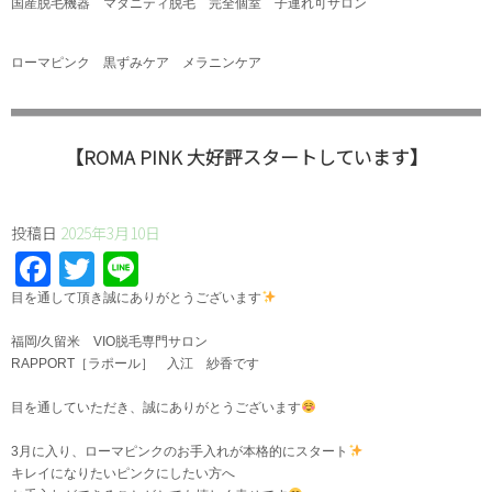
国産脱毛機器 マタニティ脱毛 完全個室 子連れ可サロン
ローマピンク 黒ずみケア メラニンケア
【ROMA PINK 大好評スタートしています】
投稿日
2025年3月10日
Facebook
Twitter
Line
⁡目を通して頂き誠にありがとうございます
福岡/久留米 VIO脱毛専門サロン
RAPPORT［ラポール］ 入江 紗香です
目を通していただき、誠にありがとうございます
3月に入り、ローマピンクのお手入れが本格的にスタート
キレイになりたいピンクにしたい方へ