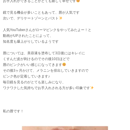
お手入れができることがとても嬉しく幸せです
鏡で見る機会が多いこともあって、唇が人気です
次いで、デリケートゾーンとバスト
人気YouTuberさんがローマピンクをやってみたよー！と
動画がUPされたことによって、
知名度も爆上がりしているようです
唇については、美容液を塗布して3日後にはキレイに
くすんだ皮が剥けるのでその後10日ほどで
唇のピンクがいい感じになってきます
その後3ヶ月かけて、メラニンを排出していきますので
ピンク色が定着していきます♪
毎日鏡を見るのがとても楽しみになり、
ワクワクした気持ちでお手入れされる方が多い印象です
私の唇です
！