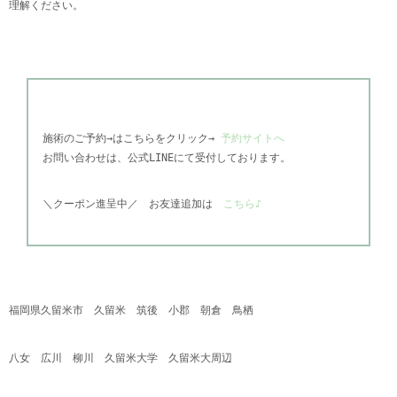
理解ください。
施術のご予約→はこちらをクリック→
予約サイトへ
お問い合わせは、公式
LINEにて受付しております。
＼
クーポン進呈中／
お友達追加は
こちら♪
福岡県久留米市 久留米 筑後 小郡 朝倉 鳥栖
八女 広川 柳川 久留米大学 久留米大周辺