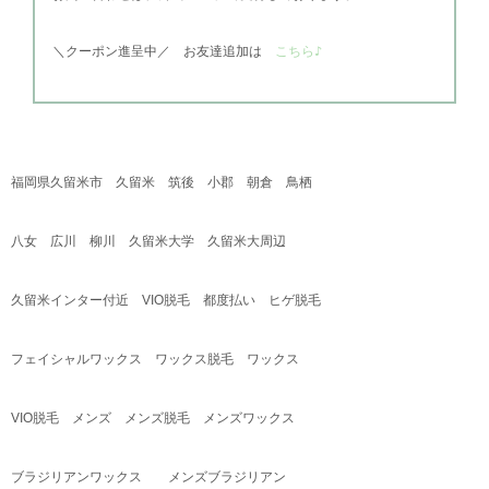
＼
クーポン進呈中／
お友達追加は
こちら♪
福岡県久留米市 久留米 筑後 小郡 朝倉 鳥栖
八女 広川 柳川 久留米大学 久留米大周辺
久留米インター付近
VIO
脱毛 都度払い ヒゲ脱毛
フェイシャルワックス ワックス脱毛 ワックス
VIO
脱毛 メンズ メンズ脱毛 メンズワックス
ブラジリアンワックス メンズブラジリアン