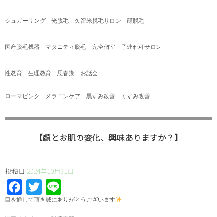
シュガーリング 光脱毛 久留米脱毛サロン 顔脱毛
国産脱毛機器 マタニティ脱毛 完全個室 子連れ可サロン
性教育 生理教育 思春期 お話会
ローマピンク メラニンケア 黒ずみ改善 くすみ改善
【顔とお肌の変化、興味ありますか？】
投稿日
2024年10月31日
Facebook
Twitter
Line
⁡目を通して頂き誠にありがとうございます