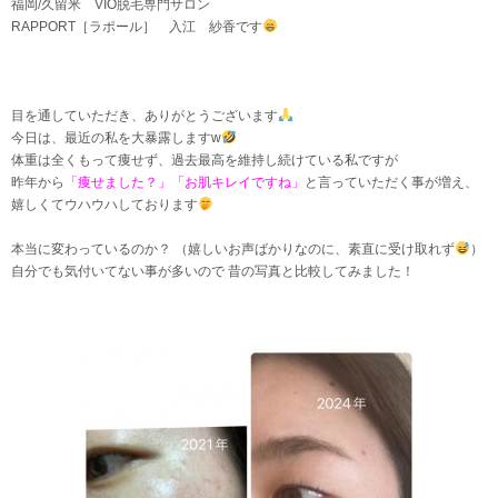
福岡/久留米 VIO脱毛専門サロン
RAPPORT［ラポール］ 入江 紗香です
目を通していただき、ありがとうございます
今日は、最近の私を大暴露しますw
体重は全くもって痩せず、過去最高を維持し続けている私ですが
昨年から
「痩せました？」「お肌キレイですね」
と言っていただく事が増え、
嬉しくてウハウハしております
本当に変わっているのか？ （嬉しいお声ばかりなのに、素直に受け取れず
）
自分でも気付いてない事が多いので 昔の写真と比較してみました！