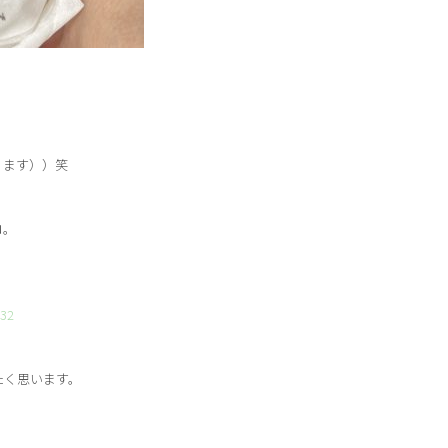
ります））笑
コ。
432
たく思います。