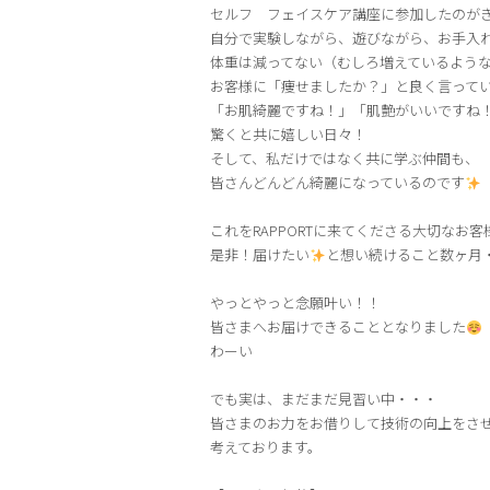
セルフ フェイスケア講座に参加したのが
自分で実験しながら、遊びながら、お手入
体重は減ってない（むしろ増えているよう
お客様に「痩せましたか？」と良く言って
「お肌綺麗ですね！」「肌艶がいいですね
驚くと共に嬉しい日々！
そして、私だけではなく共に学ぶ仲間も、
皆さんどんどん綺麗になっているのです
これをRAPPORTに来てくださる大切なお客
是非！届けたい
と想い続けること数ヶ月
やっとやっと念願叶い！！
皆さまへお届けできることとなりました
わーい
でも実は、まだまだ見習い中・・・
皆さまのお力をお借りして技術の向上をさ
考えております。