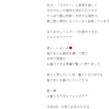
元々、「ココだ！」と直感を信じて
今のサロンの場所を決めたのですが
やっぱり居心地良く大好きな場所で。
更に良い場所になっていると自負していま
まだまだレベルアップの途中ですが、
ドキドキワクワク
遂に、いよいよ
皆さまにも施術を通して更に
元気や笑顔を
お届けできる準備が整って参りました
色々と学んでいく中、整えてきた中でも
皆さまにお届けしたいこと
第一弾
＊整うカラダ＊フェイスケア
今年4月、お家でお手入れする