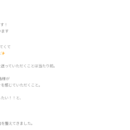
です！
います
してくて
た
を送っていただくことは当たり前。
皆様が
せを感じていただくこと。
したい！！と、
内を整えてきました。