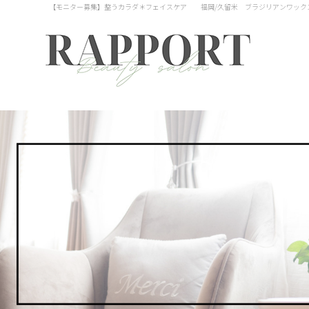
【モニター募集】整うカラダ＊フェイスケア 福岡/久留米 ブラジリアンワックス V