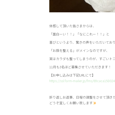
体感して頂いた皆さまからは、
「面白ーい！！」「なにこれー！！」と⁡
喜びというより、驚きの声をいただいてお
「お顔を整える」がメインなのですが、
実はカラダも整ってしまうのが⁡、すごいト
11月も3名ほど募集させていただきます！
【お申し込みは下記URLにて】
https://ssl.form-mailer.jp/fms/69caca15802
折り返しお返事、日程の調整をさせて頂き
どうぞ宜しくお願い致します