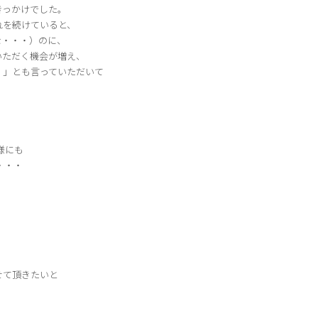
きっかけでした。
れを続けていると、
な・・・）のに、
いただく機会が増え、
！」とも言っていただいて
様にも
・・・
せて頂きたいと