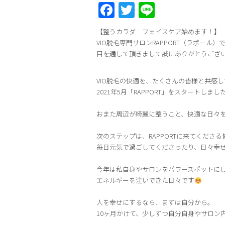
Facebook
Twitter
Line
【整うカラダ フェイスケア始めます！】
VIO脱毛専門サロンRAPPORT（ラポール）
目を通して頂きまして誠にありがとうござ
VIO脱毛の快適を、たくさんの皆様と共感
2021年5月「RAPPORT」をスタートしまし
おまた周辺が綺麗に整うこと、快適な日々
次のステップは、RAPPORTに来てくださる
毎日元気で過ごしてくださったり、日々幸
今年は私自身やサロンをパワースポットに
エネルギーを注いできた日々です
人を幸せにするなら、まずは自分から。
10ヶ月かけて、少しずつ自分自身やサロン