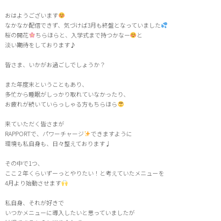
おはようございます
なかなか配信できず、気づけば3月も終盤となっていました
桜の開花
ちらほらと、入学式まで持つかなー
と
淡い期待をしております♪
皆さま、いかがお過ごしでしょうか？
また年度末ということもあり、
多忙から睡眠がしっかり取れていなかったり、
お疲れが続いていらっしゃる方もちらほら
来ていただく皆さまが
RAPPORTで、パワーチャージ
できますように
環境も私自身も、日々整えております♩
その中で1つ、
ここ２年くらいずーっとやりたい！と考えていたメニューを
4月より始動させます
私自身、それが好きで
いつかメニューに導入したいと思っていましたが