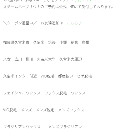
スチームハーブサウナのご予約は公式
LINEにて受付しております。
＼クーポン進呈中／
お友達追加は
こちら♪
福岡県久留米市 久留米 筑後 小郡 朝倉 鳥栖
八女 広川 柳川 久留米大学 久留米大周辺
久留米インター付近
VIO
脱毛 都度払い ヒゲ脱毛
フェイシャルワックス ワックス脱毛 ワックス
VIO
脱毛 メンズ メンズ脱毛 メンズワックス
ブラジリアンワックス メンズブラジリアン