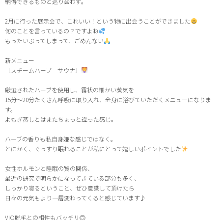
納得できるものと巡り会わず。
2月に行った展示会で、これいい！という物に出会うことができました
何のことを言っているの？ですよね
もったいぶってしまって、ごめんない
新メニュー
［スチームハーブ サウナ］
厳選されたハーブを使用し、霧状の細かい蒸気を
15分〜20分たくさん呼吸に取り入れ、全身に浴びていただくメニューになりま
す。
よもぎ蒸しとはまたちょっと違った感じ。
ハーブの香りも私自身嫌な感じではなく。
とにかく、ぐっすり眠れることが私にとって嬉しいポイントでした
女性ホルモンと睡眠の質の関係、
最近の研究で明らかになってきている部分も多く、
しっかり寝るということ、ぜひ意識して頂けたら
日々の元気もより一層変わってくると感じています♪
VIO脱毛との相性もバッチリ◎