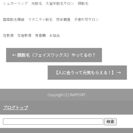
シュガーリング 光脱毛 久留米脱毛サロン 顔脱毛
国産脱毛機器 マタニティ脱毛 完全個室 子連れ可サロン
性教育 生理教育 思春期 お話会
←
顔脱毛（フェイスワックス）やってるの？
【人に会うって元気もらえる！】
→
Copyright (C) RAPPORT
ブログトップ