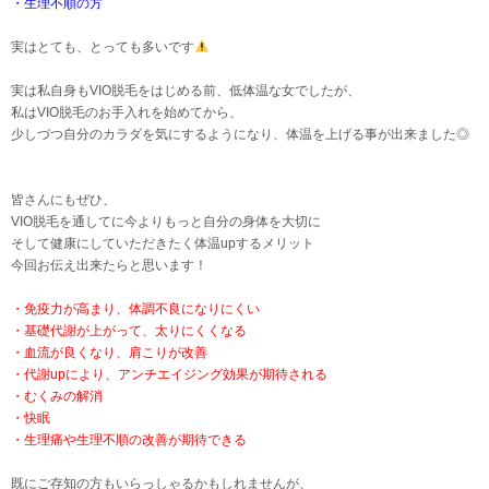
・生理不順の方
実はとても、とっても多いです
実は私自身もVIO脱毛をはじめる前、低体温な女でしたが、
私はVIO脱毛のお手入れを始めてから、
少しづつ自分のカラダを気にするようになり、体温を上げる事が出来ました◎
皆さんにもぜひ、
VIO脱毛を通してに今よりもっと自分の身体を大切に
そして健康にしていただきたく体温upするメリット
今回お伝え出来たらと思います！
・免疫力が高まり、体調不良になりにくい
・基礎代謝が上がって、太りにくくなる
・血流が良くなり、肩こりが改善
・代謝upにより、アンチエイジング効果が期待される
・むくみの解消
・快眠
・生理痛や生理不順の改善が期待できる
既にご存知の方もいらっしゃるかもしれませんが、