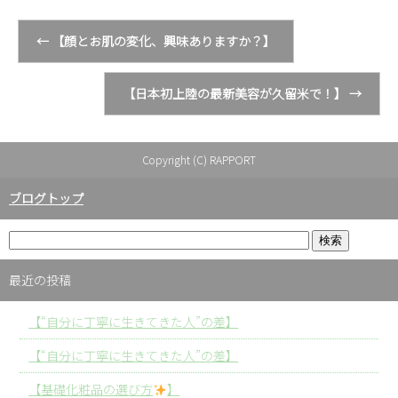
←
【顔とお肌の変化、興味ありますか？】
【日本初上陸の最新美容が久留米で！】
→
Copyright (C) RAPPORT
ブログトップ
最近の投稿
【“自分に丁寧に生きてきた人”の差】
【“自分に丁寧に生きてきた人”の差】
【基礎化粧品の選び方
】