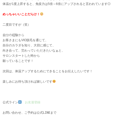
体温が1度上昇すると、免疫力は5倍～6倍にアップされると言われています◎
めっちゃいいことだらけ！
二度目ですが（笑）
自分の経験から
お客さまにもVIO脱毛を通じて、
自分のカラダを知り、大切に感じて、
向き合って、労わっていただきたいなぁと、
サロンスタートした時から
願っていることです！
次回は、体温アップするためにできることをお伝えしたいです！
楽しみにお待ち頂ければ嬉しいです
公式ライン
お友達登録
お問い合わせ、ご予約は公式LINEまで