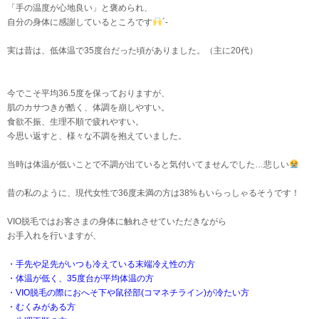
「手の温度が心地良い」と褒められ、
自分の身体に感謝しているところです
´-
実は昔は、低体温で35度台だった頃が
ありました。（主に20代）
今でこそ平均36.5度を保っておりますが、
肌のカサつきが酷く、体調を崩しやすい。
食欲不振、生理不順で疲れやすい。
今思い返すと、様々な不調を抱えていました。
当時は体温が低いことで不調が出ていると気付いてませんでした…悲しい
昔の私のように、現代女性で36度未満の方は38%もいらっしゃるそうです！
VIO脱毛ではお客さまの身体に触れさせていただきながら
お手入れを行いますが、
・手先や足先がいつも冷えている末端冷え性の方
・体温が低く、35度台が平均体温の方
・VIO脱毛の際におへそ下や鼠径部(コマネチライン)が冷たい方
・むくみがある方