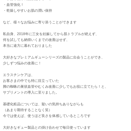
・血管強化！
・乾燥しやすいお肌の潤い保持
など、様々なお悩みに寄り添うことができます
私自身、2018年に三女を妊娠してから肌トラブルが絶えず、
何を試しても納得いくまでの改善はせず、
本当に途方に暮れておりました
大好きなプレミアムギューシリーズの製品に出会うことができ、
少しずつ悩みの改善に！
エラスチンケアは、
お客さまの中でも特に目立っていた
脚の蜘蛛の巣状血管やむくみ改善に少しでもお役に立てたら！と、
サプリメントの導入に至りました。
基礎化粧品については、疑いの気持ちありながらも
（あまり期待することなく笑）
今では使えば、使うほど良さを体感しているところです
大好きなギュー製品との掛け合わせで毎日使っています