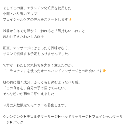
そしてこの度、エラスチン化粧品を使用した
小顔・ハリ弾力アップ
フェイシャルケアの導入をスタートします
以前から冬でも温かく、触れると「気持ちいいね」と
言われてきたわたしの両手
正直、マッサージにはまったく興味がなく、
サロンで提供する予定もありませんでした。
ですが、わたしの気持ちを大きく変えたのが、
「エラスチン」を使ったオールハンドマッサージとの出会いです
肌の奥に届く成分、ふっくらと弾むようなハリ感。
「この良さを、自分の手で届けてみたい」
そんな想いが初めて芽生えました
９月に人数限定でモニターを募集します。
クレンジング▶︎デコルテマッサージ▶︎ヘッドマッサージ▶︎フェイシャルマッサ
ージ▶︎パック