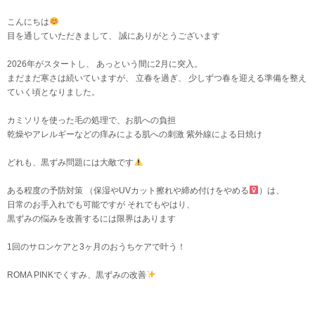
こんにちは
目を通していただきまして、 誠にありがとうございます
2026年がスタートし、 あっという間に2月に突入。
まだまだ寒さは続いていますが、 立春を過ぎ、 少しずつ春を迎える準備を整え
ていく頃となりました。
カミソリを使った毛の処理で、お肌への負担
乾燥やアレルギーなどの痒みによる肌への刺激 紫外線による日焼け
どれも、黒ずみ問題には大敵です
ある程度の予防対策 （保湿やUVカット擦れや締め付けをやめる‍
）は、
日常のお手入れでも可能ですが
それでもやはり、
黒ずみの悩みを改善するには限界はあります
1回のサロンケアと3ヶ月のおうちケアで叶う！
ROMA PINKでくすみ、黒ずみの改善