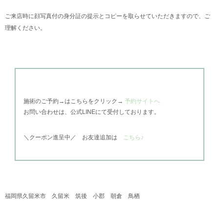
ご来店時に顔写真付の身分証の提示とコピーを取らせていただきますので、ご
理解ください。
施術のご予約→はこちらをクリック→
予約サイトへ
お問い合わせは、公式
LINEにて受付しております。
＼
クーポン進呈中／
お友達追加は
こちら♪
福岡県久留米市 久留米 筑後 小郡 朝倉 鳥栖