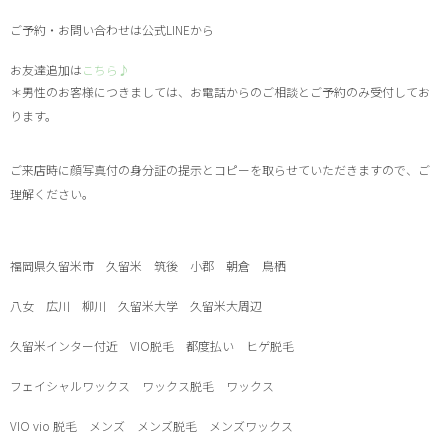
ご予約・お問い合わせは⁡
公式
LINEから
お友達追加は
こちら♪
＊男性のお客様につきましては、お電話からのご相談とご予約のみ受付してお
ります。
ご来店時に顔写真付の身分証の提示とコピーを取らせていただきますので、ご
理解ください。
福岡県久留米市 久留米 筑後 小郡 朝倉 鳥栖
八女 広川 柳川 久留米大学 久留米大周辺
久留米インター付近 VIO脱毛 都度払い ヒゲ脱毛
フェイシャルワックス ワックス脱毛 ワックス
VIO vio 脱毛 メンズ メンズ脱毛 メンズワックス