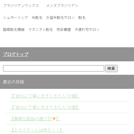
ブラジリアンワックス メンズブラジリアン
シュガーリング 光脱毛 久留米脱毛サロン 脱毛
国産脱毛機器 マタニティ脱毛 完全個室 子連れ可サロン
ブログトップ
最近の投稿
【“自分に丁寧に生きてきた人”の差】
【“自分に丁寧に生きてきた人”の差】
【基礎化粧品の選び方
】
【エラスチンとは何だ！？】