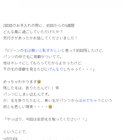
2回目のお手入れの際に、前回からの6週間
どんな風に過ごしていただけたか？
気付きがあったかお話してくださいました！
「Vゾーンの
毛は無いと恥ずかしい
と思って前回残したけど、
パンツの中で毛に寝癖がついてて。
他はキレイにしてもらってたからよかったけど、
下の毛の寝癖を見るたびに
げんなり
しちゃって・・・」
めっちゃわかります
残した毛は、折りたたんで））笑
パンツにしまい込むんです。
が、毛を折りたたむと、長い毛がパンツから
はみでちゃう
という
何とも悲しい現実・・・・
「やっぱり、今回は全部毛を取ってください！！」
ということで、
2回目