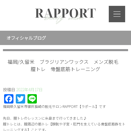
オフィシャルブログ
福岡/久留米 ブラジリアンワックス メンズ脱毛
膣トレ 骨盤底筋トレーニング
投稿日
2022年4月17日
Facebook
Twitter
Line
福岡県久留米市御井旗崎の脱毛サロン
RAPPORT
【ラポール】です
先日、膣トレのレッスンに糸島まで行ってきました♪
膣トレとは、膣周辺の筋トレ【膀胱や子宮・肛門を支えている骨盤底筋群をト
レーニングする】ことです。