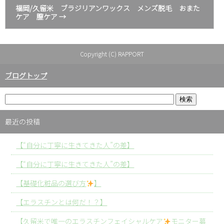
福岡/久留米 ブラジリアンワックス メンズ脱毛 おまた
ケア 膣ケア
→
Copyright (C) RAPPORT
ブログトップ
最近の投稿
【“自分に丁寧に生きてきた人”の差】
【“自分に丁寧に生きてきた人”の差】
【基礎化粧品の選び方
】
【エラスチンとは何だ！？】
【久留米で唯一のエラスチンフェイシャルケア
モニター募