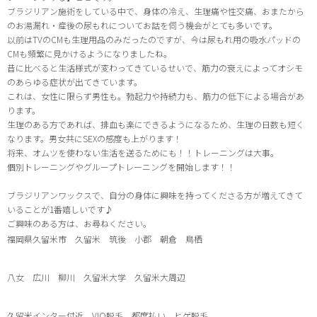
ブラジリアン施術をしている中で、身体の冷え、生理痛や性交痛、おまたから
のお湯漏れ・産後の尿もれについてお話を伺う機会がとても多いです。
以前はTVのCMも生理用品のみだったのですが、今は尿もれ用の吸水パッドの
CMも頻繁に見かけるようになりましたね。
昔に比べると生活様式が変わってきているせいで、筋力の衰えによってオシモ
のあらゆる症状が出てきています。
これは、女性に限らず男性も。勃起力や持続力も、筋力の低下による場合があ
ります。
生理のある方であれば、排血も楽にできるようになるため、生理の日数も短く
なります。男女共にSEXの感度も上がります！
将来、オムツを使わない生活を送るためにも！！トレーニングは大事。
個別トレーニングやグループトレーニングを開始します！！
ブラジリアンワックスで、自分の身体に興味を持ってくださる方が増えてきて
いることが1番嬉しいです♪
ご興味のある方は、お尋ねください。
福岡県久留米市 久留米 筑後 小郡 朝倉 鳥栖
八女 広川 柳川 久留米大学 久留米大周辺
久留米インター付近
VIO
脱毛 都度払い ヒゲ脱毛