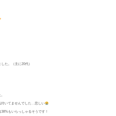
ました。（主に20代）
た。
気付いてませんでした…悲しい
は38%もいらっしゃるそうです！