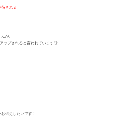
期待される
せんが、
にアップされると言われています◎
、
をお伝えしたいです！