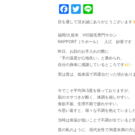
Facebook
Twitter
Line
⁡目を通して頂き誠にありがとうございます
福岡/久留米 VIO脱毛専門サロン
RAPPORT［ラポール］ 入江 紗香です
昨日、お顔のお手入れの際に
「手の温度が心地良い」と褒められ、
自分の身体に感謝しているところです
´-
実は昔は、低体温で35度台だった頃が
あり
今でこそ平均36.5度を保っておりますが、
肌のカサつきが酷く、体調を崩しやすい。
食欲不振、生理不順で疲れやすい。
今思い返すと、様々な不調を抱えていまし
当時は体温が低いことで不調が出ていると
昔の私のように、現代女性で36度未満の方