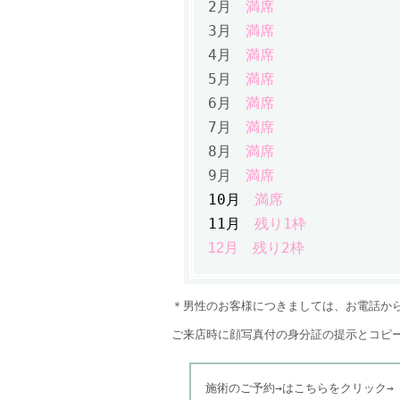
2月
満席
3月
満席
4月
満席
5月
満席
6月
満席
7月
満席
8月
満席
9月
満席
10月
満席
11月
残り1枠
残り2枠
12月
＊男性のお客様につきましては、お電話か
ご来店時に顔写真付の身分証の提示とコピ
施術のご予約→はこちらをクリック