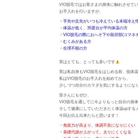
VIO脱毛ではお客さまの身体に触れさせて
お手入れを行いますが、
・手先や足先がいつも冷えている末端冷え
・体温が低く、35度台が平均体温の方
・VIO脱毛の際におへそ下や鼠径部(コマネ
・むくみがある方
・生理不順の方
実はとても、とっても多いです
実は私自身もVIO脱毛をはじめる前、低体
私はVIO脱毛のお手入れを始めてから、
少しづつ自分のカラダを気にするようにな
皆さんにもぜひ、
VIO脱毛を通してに今よりもっと自分の身
そして健康にしていただきたく体温upする
今回お伝え出来たらと思います！
・免疫力が高まり、体調不良になりにくい
・基礎代謝が上がって、太りにくくなる