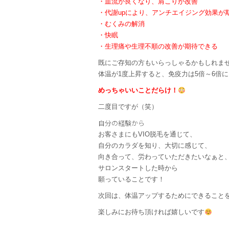
・血流が良くなり、肩こりが改善
・代謝upにより、アンチエイジング効果が
・むくみの解消
・快眠
・生理痛や生理不順の改善が期待できる
既にご存知の方もいらっしゃるかもしれま
体温が1度上昇すると、免疫力は5倍～6倍
めっちゃいいことだらけ！
二度目ですが（笑）
自分の経験から
お客さまにもVIO脱毛を通じて、
自分のカラダを知り、大切に感じて、
向き合って、労わっていただきたいなぁと
サロンスタートした時から
願っていることです！
次回は、体温アップするためにできること
楽しみにお待ち頂ければ嬉しいです