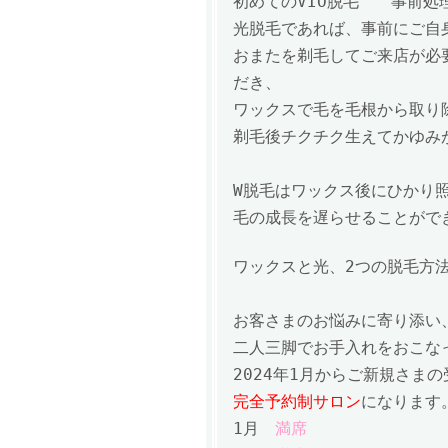
初めてのVIO脱毛 事前処
光脱毛であれば、事前にご自
おまたを剃毛してご来店が必
だき、
ワックスで毛を毛根から取り
剃毛後チクチク生えてかゆみ
W脱毛は
ワックス後にひかり
毛の成長を遅らせることがで
ワックスと光、2つの脱毛方
お客さまのお悩みに寄り添い
二人三脚でお手入れをおこな
2024年1月からご新規さま
完全予約制サロン
になります
1月
満席