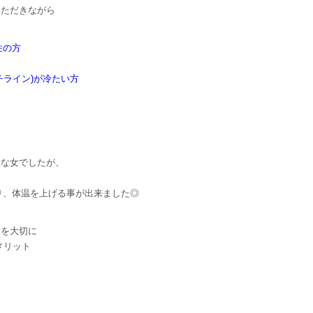
いただきながら
性の方
チライン)が冷たい方
温な女でしたが、
り、体温を上げる事が出来ました◎
体を大切に
メリット